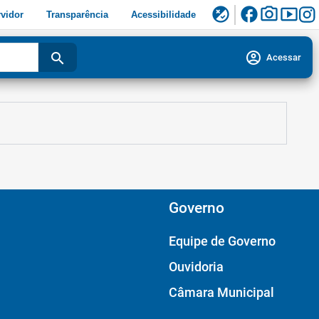
facebook
photo_camera
smart_display
flaky
vidor
Transparência
Acessibilidade
account_circle
search
Acessar
Governo
Equipe de Governo
Ouvidoria
Câmara Municipal