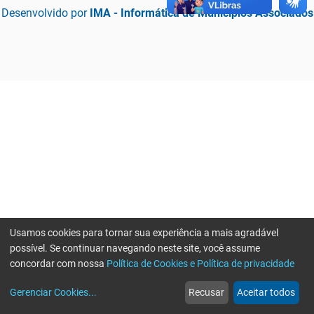
Desenvolvido por
IMA - Informática de Municípios Associados
Usamos cookies para tornar sua experiência a mais agradável
possível. Se continuar navegando neste site, você assume
concordar com nossa
Política de Cookies e Política de privacidade
home
build_circle
event
web
more_horiz
Erro ao enviar informações, por favor tente novamente
Gerenciar Cookies
...
Recusar
Aceitar todos
Início
Serviços
Eventos
Notícias
Mais