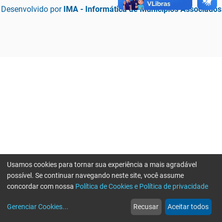
Desenvolvido por
IMA - Informática de Municípios Associados
Usamos cookies para tornar sua experiência a mais agradável
possível. Se continuar navegando neste site, você assume
concordar com nossa
Política de Cookies e Política de privacidade
home
build_circle
event
web
more_horiz
Erro ao enviar informações, por favor tente novamente
Gerenciar Cookies
...
Recusar
Aceitar todos
Início
Serviços
Eventos
Notícias
Mais