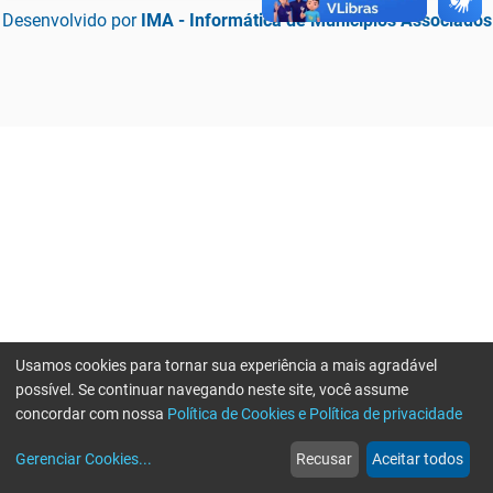
Desenvolvido por
IMA - Informática de Municípios Associados
Usamos cookies para tornar sua experiência a mais agradável
possível. Se continuar navegando neste site, você assume
concordar com nossa
Política de Cookies e Política de privacidade
home
build_circle
event
web
more_horiz
Erro ao enviar informações, por favor tente novamente
Gerenciar Cookies
...
Recusar
Aceitar todos
Início
Serviços
Eventos
Notícias
Mais