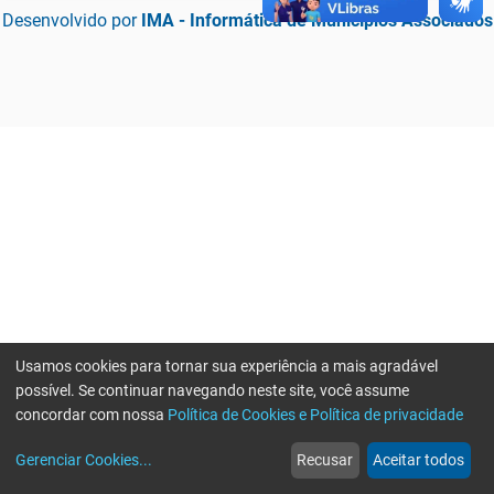
Desenvolvido por
IMA - Informática de Municípios Associados
Usamos cookies para tornar sua experiência a mais agradável
possível. Se continuar navegando neste site, você assume
concordar com nossa
Política de Cookies e Política de privacidade
home
build_circle
event
web
more_horiz
Erro ao enviar informações, por favor tente novamente
Gerenciar Cookies
...
Recusar
Aceitar todos
Início
Serviços
Eventos
Notícias
Mais