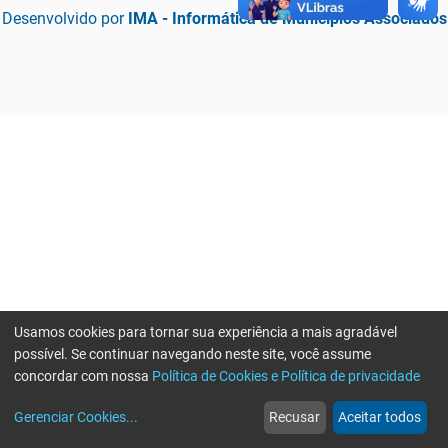
Desenvolvido por
IMA - Informática de Municípios Associados
Usamos cookies para tornar sua experiência a mais agradável
possível. Se continuar navegando neste site, você assume
concordar com nossa
Política de Cookies e Política de privacidade
home
build_circle
event
web
more_horiz
Erro ao enviar informações, por favor tente novamente
Gerenciar Cookies
...
Recusar
Aceitar todos
Início
Serviços
Eventos
Notícias
Mais