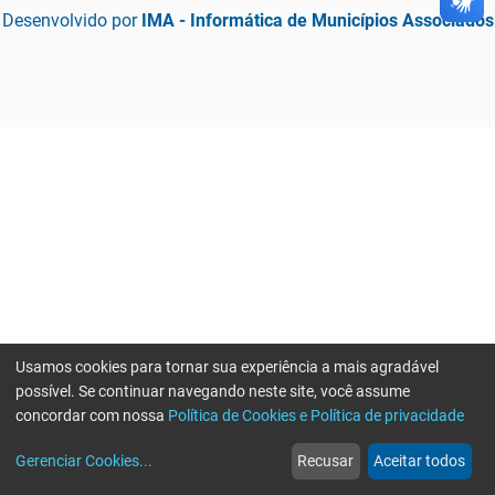
Desenvolvido por
IMA - Informática de Municípios Associados
Usamos cookies para tornar sua experiência a mais agradável
possível. Se continuar navegando neste site, você assume
concordar com nossa
Política de Cookies e Política de privacidade
home
build_circle
event
web
more_horiz
Gerenciar Cookies
...
Recusar
Aceitar todos
Início
Serviços
Eventos
Notícias
Mais