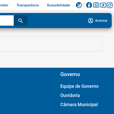
facebook
photo_camera
smart_display
flaky
vidor
Transparência
Acessibilidade
account_circle
search
Acessar
Governo
Equipe de Governo
Ouvidoria
Câmara Municipal