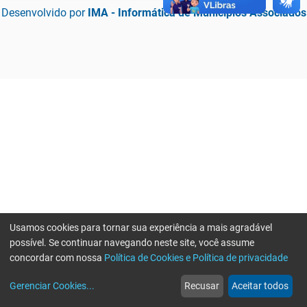
Desenvolvido por
IMA - Informática de Municípios Associados
Usamos cookies para tornar sua experiência a mais agradável
possível. Se continuar navegando neste site, você assume
concordar com nossa
Política de Cookies e Política de privacidade
home
build_circle
event
web
more_horiz
Erro ao enviar informações, por favor tente novamente
Gerenciar Cookies
...
Recusar
Aceitar todos
Início
Serviços
Eventos
Notícias
Mais