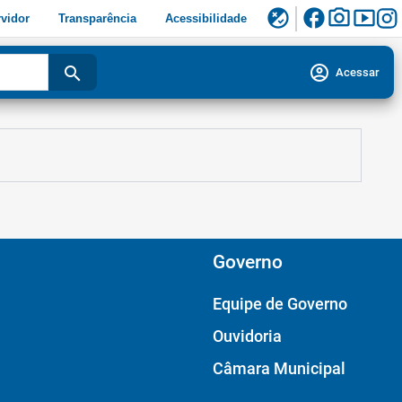
facebook
photo_camera
smart_display
flaky
vidor
Transparência
Acessibilidade
account_circle
search
Acessar
Governo
Equipe de Governo
Ouvidoria
Câmara Municipal