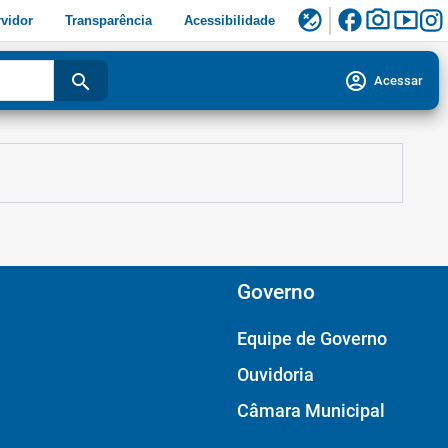
facebook
photo_camera
smart_display
flaky
vidor
Transparência
Acessibilidade
account_circle
search
Acessar
Governo
Equipe de Governo
Ouvidoria
Câmara Municipal