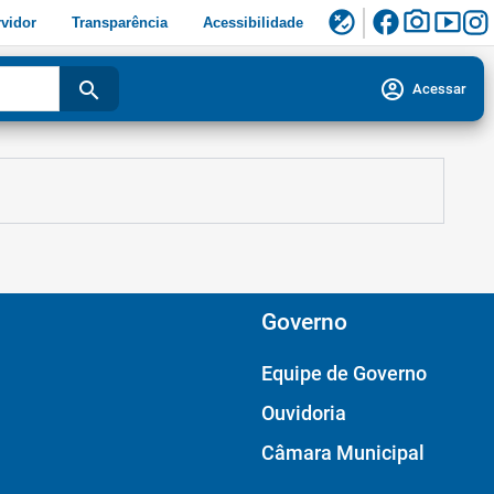
facebook
photo_camera
smart_display
flaky
vidor
Transparência
Acessibilidade
account_circle
search
Acessar
Governo
Equipe de Governo
Ouvidoria
Câmara Municipal