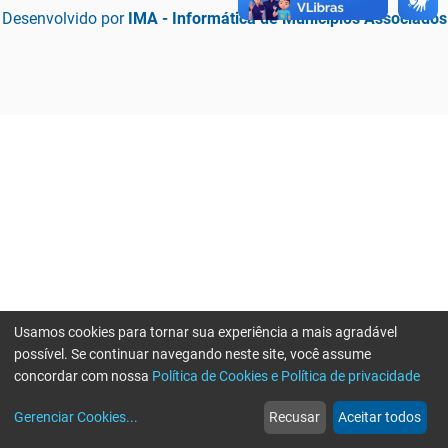
Desenvolvido por
IMA - Informática de Municípios Associados
Usamos cookies para tornar sua experiência a mais agradável
possível. Se continuar navegando neste site, você assume
concordar com nossa
Política de Cookies e Política de privacidade
home
build_circle
event
web
more_horiz
Erro ao enviar informações, por favor tente novamente
Gerenciar Cookies
...
Recusar
Aceitar todos
Início
Serviços
Eventos
Notícias
Mais