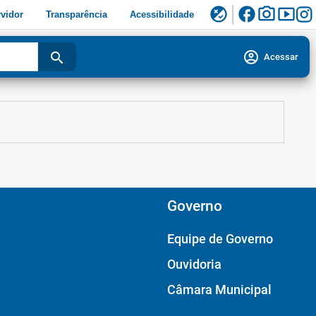
facebook
photo_camera
smart_display
flaky
vidor
Transparência
Acessibilidade
account_circle
search
Acessar
Governo
Equipe de Governo
Ouvidoria
Câmara Municipal