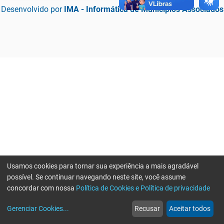
Desenvolvido por
IMA - Informática de Municípios Associados
Usamos cookies para tornar sua experiência a mais agradável
possível. Se continuar navegando neste site, você assume
concordar com nossa
Política de Cookies e Política de privacidade
home
build_circle
event
web
more_horiz
Erro ao enviar informações, por favor tente novamente
Gerenciar Cookies
...
Recusar
Aceitar todos
Início
Serviços
Eventos
Notícias
Mais