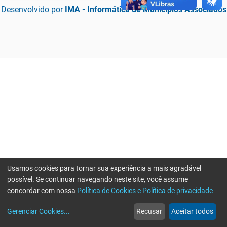
Desenvolvido por
IMA - Informática de Municípios Associados
Usamos cookies para tornar sua experiência a mais agradável
possível. Se continuar navegando neste site, você assume
concordar com nossa
Política de Cookies e Política de privacidade
home
build_circle
event
web
more_horiz
Erro ao enviar informações, por favor tente novamente
Gerenciar Cookies
...
Recusar
Aceitar todos
Início
Serviços
Eventos
Notícias
Mais