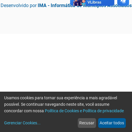
Desenvolvido por
IMA - Informática de Municípios Associados
Usamos cookies para tornar sua experiência a mais agradável
possível. Se continuar navegando neste site, você assume
concordar com nossa
Política de Cookies e Política de privacidade
home
build_circle
event
web
more_horiz
Erro ao enviar informações, por favor tente novamente
Gerenciar Cookies
...
Recusar
Aceitar todos
Início
Serviços
Eventos
Notícias
Mais