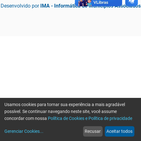
Desenvolvido por
IMA - Informática de Municípios Associados
Usamos cookies para tornar sua experiência a mais agradável
possível. Se continuar navegando neste site, você assume
concordar com nossa
Política de Cookies e Política de privacidade
home
build_circle
event
web
more_horiz
Erro ao enviar informações, por favor tente novamente
Gerenciar Cookies
...
Recusar
Aceitar todos
Início
Serviços
Eventos
Notícias
Mais