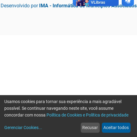
Desenvolvido por
IMA - Informática de Municípios Associados
Usamos cookies para tornar sua experiência a mais agradável
possível. Se continuar navegando neste site, você assume
concordar com nossa
Política de Cookies e Política de privacidade
home
build_circle
event
web
more_horiz
Erro ao enviar informações, por favor tente novamente
Gerenciar Cookies
...
Recusar
Aceitar todos
Início
Serviços
Eventos
Notícias
Mais