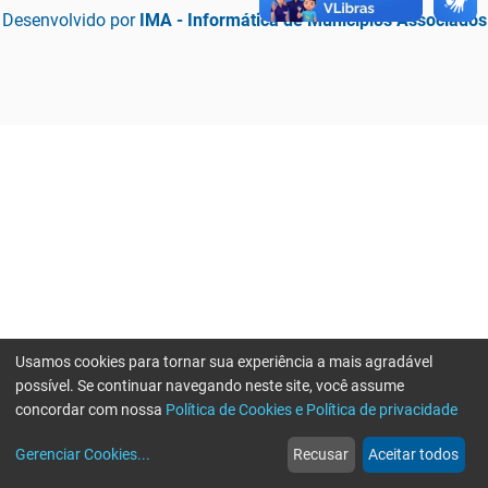
Desenvolvido por
IMA - Informática de Municípios Associados
Usamos cookies para tornar sua experiência a mais agradável
possível. Se continuar navegando neste site, você assume
concordar com nossa
Política de Cookies e Política de privacidade
home
build_circle
event
web
more_horiz
Erro ao enviar informações, por favor tente novamente
Gerenciar Cookies
...
Recusar
Aceitar todos
Início
Serviços
Eventos
Notícias
Mais