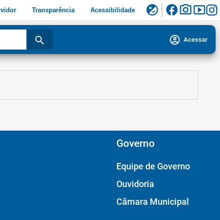
facebook
photo_camera
smart_display
flaky
vidor
Transparência
Acessibilidade
account_circle
search
Acessar
Governo
Equipe de Governo
Ouvidoria
Câmara Municipal