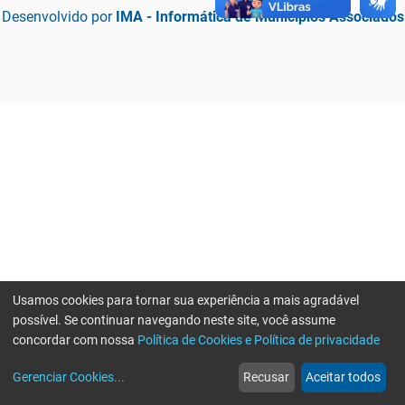
Desenvolvido por
IMA - Informática de Municípios Associados
Usamos cookies para tornar sua experiência a mais agradável
possível. Se continuar navegando neste site, você assume
concordar com nossa
Política de Cookies e Política de privacidade
home
build_circle
event
web
more_horiz
Erro ao enviar informações, por favor tente novamente
Gerenciar Cookies
...
Recusar
Aceitar todos
Início
Serviços
Eventos
Notícias
Mais