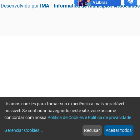
Desenvolvido por
IMA - Informática de Municípios Associados
Usamos cookies para tornar sua experiência a mais agradável
possível. Se continuar navegando neste site, você assume
concordar com nossa
Política de Cookies e Política de privacidade
home
build_circle
event
web
more_horiz
Erro ao enviar informações, por favor tente novamente
Gerenciar Cookies
...
Recusar
Aceitar todos
Início
Serviços
Eventos
Notícias
Mais