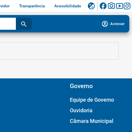
facebook
photo_camera
smart_display
flaky
vidor
Transparência
Acessibilidade
account_circle
search
Acessar
Governo
Equipe de Governo
Ouvidoria
Câmara Municipal