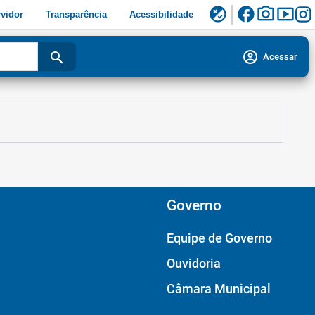
facebook
photo_camera
smart_display
flaky
vidor
Transparência
Acessibilidade
account_circle
search
Acessar
Governo
Equipe de Governo
Ouvidoria
Câmara Municipal