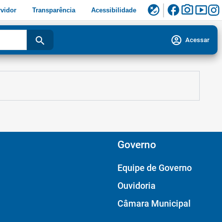
facebook
photo_camera
smart_display
flaky
vidor
Transparência
Acessibilidade
account_circle
search
Acessar
Governo
Equipe de Governo
Ouvidoria
Câmara Municipal