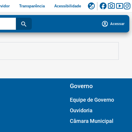
facebook
photo_camera
smart_display
flaky
vidor
Transparência
Acessibilidade
account_circle
search
Acessar
Governo
Equipe de Governo
Ouvidoria
Câmara Municipal