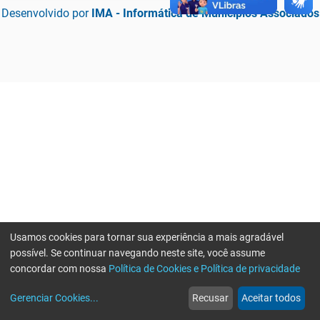
Desenvolvido por
IMA - Informática de Municípios Associados
Usamos cookies para tornar sua experiência a mais agradável
possível. Se continuar navegando neste site, você assume
concordar com nossa
Política de Cookies e Política de privacidade
home
build_circle
event
web
more_horiz
Erro ao enviar informações, por favor tente novamente
Gerenciar Cookies
...
Recusar
Aceitar todos
Início
Serviços
Eventos
Notícias
Mais