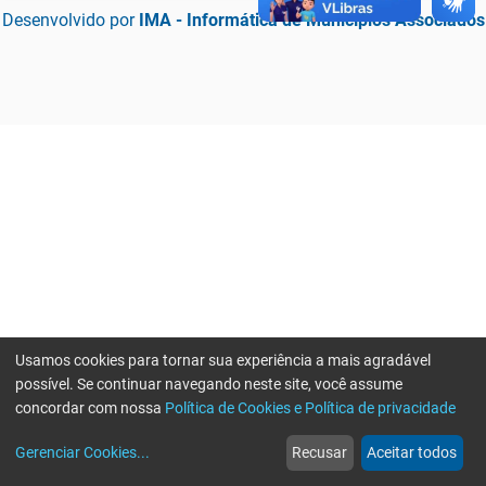
Desenvolvido por
IMA - Informática de Municípios Associados
Usamos cookies para tornar sua experiência a mais agradável
possível. Se continuar navegando neste site, você assume
concordar com nossa
Política de Cookies e Política de privacidade
home
build_circle
event
web
more_horiz
Erro ao enviar informações, por favor tente novamente
Gerenciar Cookies
...
Recusar
Aceitar todos
Início
Serviços
Eventos
Notícias
Mais