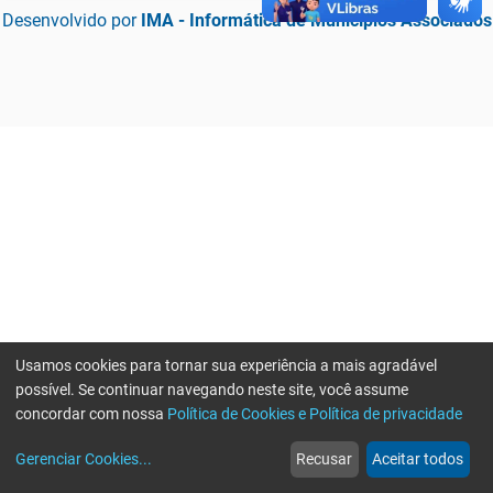
Desenvolvido por
IMA - Informática de Municípios Associados
Usamos cookies para tornar sua experiência a mais agradável
possível. Se continuar navegando neste site, você assume
concordar com nossa
Política de Cookies e Política de privacidade
home
build_circle
event
web
more_horiz
Erro ao enviar informações, por favor tente novamente
Gerenciar Cookies
...
Recusar
Aceitar todos
Início
Serviços
Eventos
Notícias
Mais