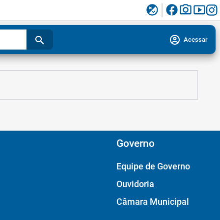
facebook
photo_camera
smart_display
flaky
account_circle
search
Acessar
Governo
Equipe de Governo
Ouvidoria
Câmara Municipal