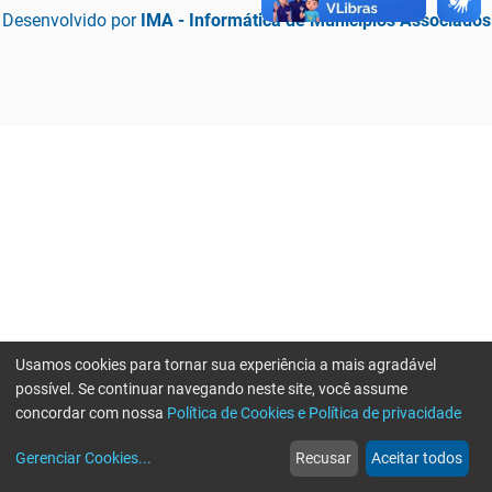
Desenvolvido por
IMA - Informática de Municípios Associados
Usamos cookies para tornar sua experiência a mais agradável
possível. Se continuar navegando neste site, você assume
concordar com nossa
Política de Cookies e Política de privacidade
home
build_circle
event
web
more_horiz
Erro ao enviar informações, por favor tente novamente
Gerenciar Cookies
...
Recusar
Aceitar todos
Início
Serviços
Eventos
Notícias
Mais