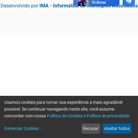
Desenvolvido por
IMA - Informática de Municípios Associados
Usamos cookies para tornar sua experiência a mais agradável
possível. Se continuar navegando neste site, você assume
concordar com nossa
Política de Cookies e Política de privacidade
home
build_circle
event
web
more_horiz
Erro ao enviar informações, por favor tente novamente
Gerenciar Cookies
...
Recusar
Aceitar todos
Início
Serviços
Eventos
Notícias
Mais