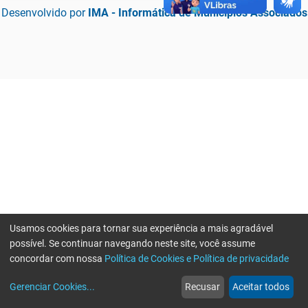
Desenvolvido por
IMA - Informática de Municípios Associados
Usamos cookies para tornar sua experiência a mais agradável
possível. Se continuar navegando neste site, você assume
concordar com nossa
Política de Cookies e Política de privacidade
home
build_circle
event
web
more_horiz
Erro ao enviar informações, por favor tente novamente
Gerenciar Cookies
...
Recusar
Aceitar todos
Início
Serviços
Eventos
Notícias
Mais