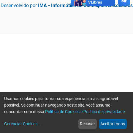
Desenvolvido por
IMA - Informática de Municípios Associados
Usamos cookies para tornar sua experiência a mais agradável
possível. Se continuar navegando neste site, você assume
concordar com nossa
Política de Cookies e Política de privacidade
home
build_circle
event
web
more_horiz
Erro ao enviar informações, por favor tente novamente
Gerenciar Cookies
...
Recusar
Aceitar todos
Início
Serviços
Eventos
Notícias
Mais