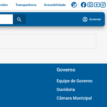
facebook
photo_camera
smart_display
flaky
vidor
Transparência
Acessibilidade
account_circle
search
Acessar
Governo
Equipe de Governo
Ouvidoria
Câmara Municipal