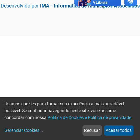
Desenvolvido por
IMA - Informática de Municípios Associados
Usamos cookies para tornar sua experiência a mais agradável
possível. Se continuar navegando neste site, você assume
concordar com nossa
Política de Cookies e Política de privacidade
home
build_circle
event
web
more_horiz
Erro ao enviar informações, por favor tente novamente
Gerenciar Cookies
...
Recusar
Aceitar todos
Início
Serviços
Eventos
Notícias
Mais