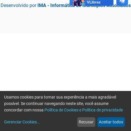
Desenvolvido por
IMA - Informática de Municípios Associados
Usamos cookies para tornar sua experiência a mais agradável
possível. Se continuar navegando neste site, você assume
concordar com nossa
Política de Cookies e Política de privacidade
home
build_circle
event
web
more_horiz
Erro ao enviar informações, por favor tente novamente
Gerenciar Cookies
...
Recusar
Aceitar todos
Início
Serviços
Eventos
Notícias
Mais