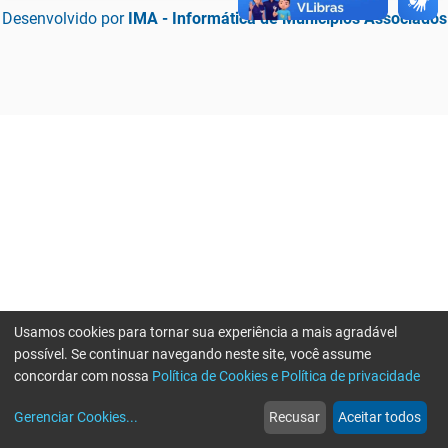
Desenvolvido por
IMA - Informática de Municípios Associados
Usamos cookies para tornar sua experiência a mais agradável
possível. Se continuar navegando neste site, você assume
concordar com nossa
Política de Cookies e Política de privacidade
home
build_circle
event
web
more_horiz
Erro ao enviar informações, por favor tente novamente
Gerenciar Cookies
...
Recusar
Aceitar todos
Início
Serviços
Eventos
Notícias
Mais