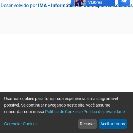
Desenvolvido por
IMA - Informática de Municípios Associados
Usamos cookies para tornar sua experiência a mais agradável
possível. Se continuar navegando neste site, você assume
concordar com nossa
Política de Cookies e Política de privacidade
home
build_circle
event
web
more_horiz
Erro ao enviar informações, por favor tente novamente
Gerenciar Cookies
...
Recusar
Aceitar todos
Início
Serviços
Eventos
Notícias
Mais