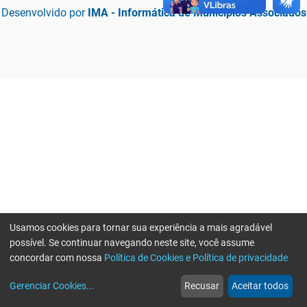
Desenvolvido por
IMA - Informática de Municípios Associados
Usamos cookies para tornar sua experiência a mais agradável
possível. Se continuar navegando neste site, você assume
concordar com nossa
Política de Cookies e Política de privacidade
home
build_circle
event
web
more_horiz
Erro ao enviar informações, por favor tente novamente
Gerenciar Cookies
...
Recusar
Aceitar todos
Início
Serviços
Eventos
Notícias
Mais