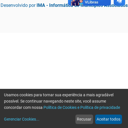
Desenvolvido por
IMA - Informática de Municípios Associados
Usamos cookies para tornar sua experiência a mais agradável
possível. Se continuar navegando neste site, você assume
concordar com nossa
Política de Cookies e Política de privacidade
home
build_circle
event
web
more_horiz
Erro ao enviar informações, por favor tente novamente
Gerenciar Cookies
...
Recusar
Aceitar todos
Início
Serviços
Eventos
Notícias
Mais