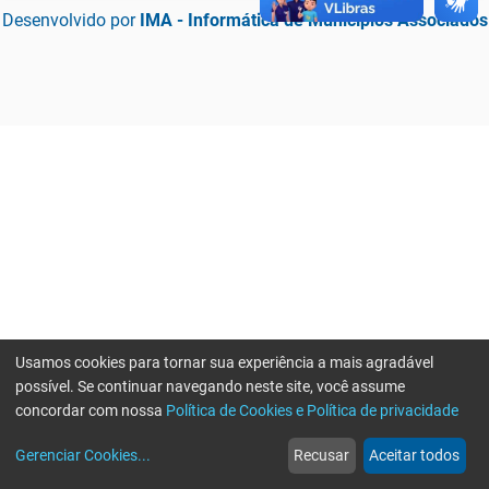
Desenvolvido por
IMA - Informática de Municípios Associados
Usamos cookies para tornar sua experiência a mais agradável
possível. Se continuar navegando neste site, você assume
concordar com nossa
Política de Cookies e Política de privacidade
home
build_circle
event
web
more_horiz
Erro ao enviar informações, por favor tente novamente
Gerenciar Cookies
...
Recusar
Aceitar todos
Início
Serviços
Eventos
Notícias
Mais