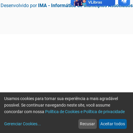
Desenvolvido por
IMA - Informática de Municípios Associados
Usamos cookies para tornar sua experiência a mais agradável
possível. Se continuar navegando neste site, você assume
concordar com nossa
Política de Cookies e Política de privacidade
home
build_circle
event
web
more_horiz
Erro ao enviar informações, por favor tente novamente
Gerenciar Cookies
...
Recusar
Aceitar todos
Início
Serviços
Eventos
Notícias
Mais