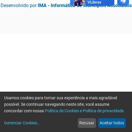
Desenvolvido por
IMA - Informática de Municípios Associados
Usamos cookies para tornar sua experiência a mais agradável
possível. Se continuar navegando neste site, você assume
concordar com nossa
Política de Cookies e Política de privacidade
home
build_circle
event
web
more_horiz
Erro ao enviar informações, por favor tente novamente
Gerenciar Cookies
...
Recusar
Aceitar todos
Início
Serviços
Eventos
Notícias
Mais