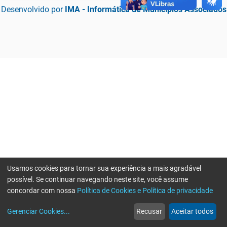
Desenvolvido por
IMA - Informática de Municípios Associados
Usamos cookies para tornar sua experiência a mais agradável
possível. Se continuar navegando neste site, você assume
concordar com nossa
Política de Cookies e Política de privacidade
home
build_circle
event
web
more_horiz
Erro ao enviar informações, por favor tente novamente
Gerenciar Cookies
...
Recusar
Aceitar todos
Início
Serviços
Eventos
Notícias
Mais