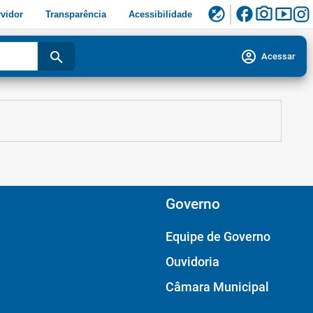
facebook
photo_camera
smart_display
flaky
vidor
Transparência
Acessibilidade
account_circle
search
Acessar
Governo
Equipe de Governo
Ouvidoria
Câmara Municipal