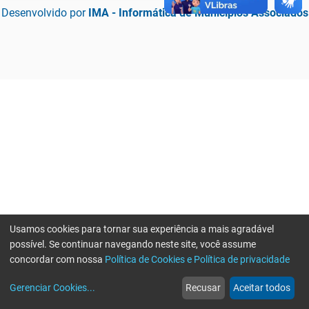
Desenvolvido por
IMA - Informática de Municípios Associados
Usamos cookies para tornar sua experiência a mais agradável
possível. Se continuar navegando neste site, você assume
concordar com nossa
Política de Cookies e Política de privacidade
home
build_circle
event
web
more_horiz
Erro ao enviar informações, por favor tente novamente
Gerenciar Cookies
...
Recusar
Aceitar todos
Início
Serviços
Eventos
Notícias
Mais