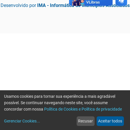
Desenvolvido por
IMA - Informática de Municípios Associados
Usamos cookies para tornar sua experiência a mais agradável
possível. Se continuar navegando neste site, você assume
concordar com nossa
Política de Cookies e Política de privacidade
home
build_circle
event
web
more_horiz
Erro ao enviar informações, por favor tente novamente
Gerenciar Cookies
...
Recusar
Aceitar todos
Início
Serviços
Eventos
Notícias
Mais