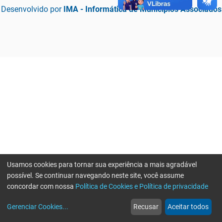
Desenvolvido por
IMA - Informática de Municípios Associados
Usamos cookies para tornar sua experiência a mais agradável
possível. Se continuar navegando neste site, você assume
concordar com nossa
Política de Cookies e Política de privacidade
home
build_circle
event
web
more_horiz
Erro ao enviar informações, por favor tente novamente
Gerenciar Cookies
...
Recusar
Aceitar todos
Início
Serviços
Eventos
Notícias
Mais